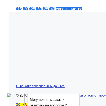
-15
-20
-25
-30
-35
-40
евро-канистра
Обработка персональных данных.
© 2010-2024
АВТО-ВОДА - незамерзайка оптом от про
Могу принять заказ и
ответить на вопросы ?
IG
-NA