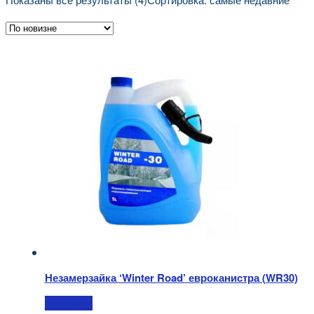
Незамерзайка ‘Winter Road’ евроканистра (WR30)
В корзину