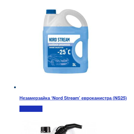
Незамерзайка ‘Nord Stream’ евроканистра (NS25)
Подробнее