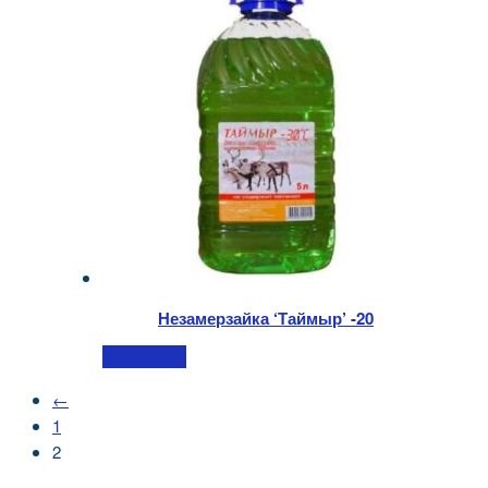
Незамерзайка ‘Таймыр’ -20
Подробнее
←
1
2