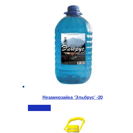
Незамерзайка ‘Эльбрус’ -20
Подробнее