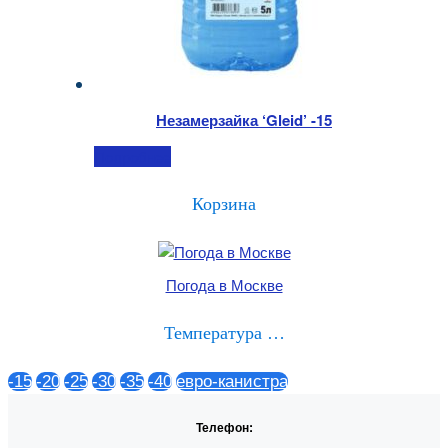
Незамерзайка ‘Gleid’ -15
Подробнее
Корзина
Погода в Москве
Температура …
-15
-20
-25
-30
-35
-40
евро-канистра
Телефон: