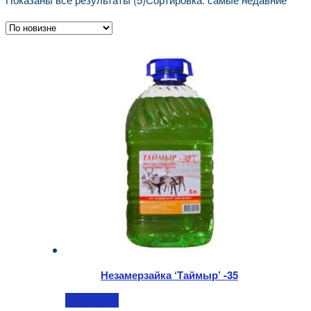
Незамерзайка ‘Таймыр’ -35
Подробнее