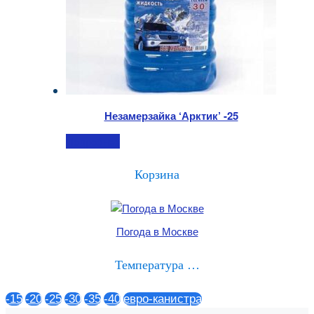
Незамерзайка ‘Арктик’ -25
Подробнее
Корзина
Погода в Москве
Температура …
-15
-20
-25
-30
-35
-40
евро-канистра