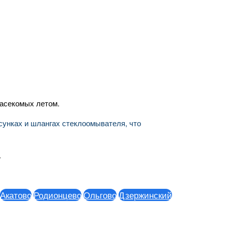
насекомых летом.
рсунках и шлангах стеклоомывателя, что
.
ово
Родионцево
Ольгово
Дзержинский
Пешково
Навошин