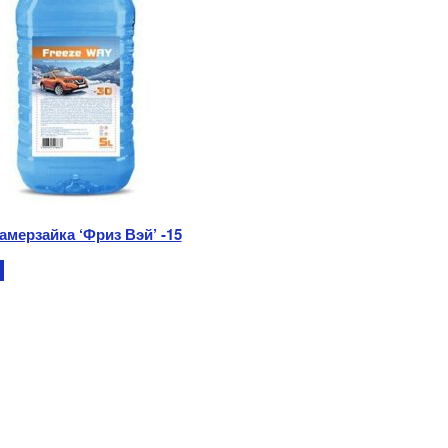
амерзайка ‘Фриз Вэй’ -15
е