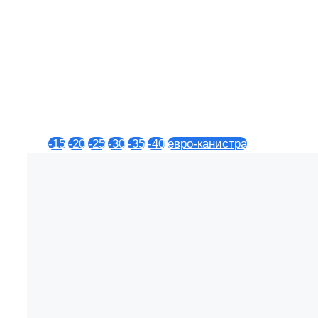
-15
-20
-25
-30
-35
-40
евро-канистра