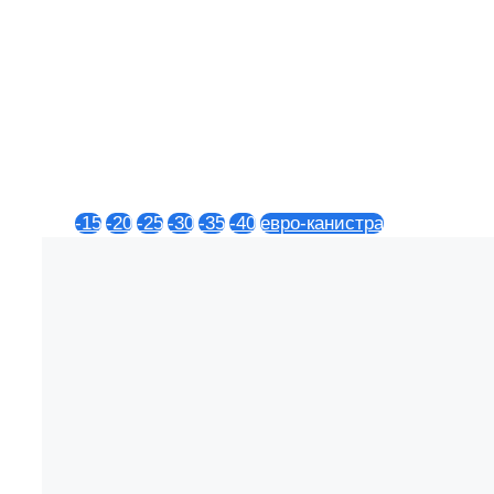
-15
-20
-25
-30
-35
-40
евро-канистра