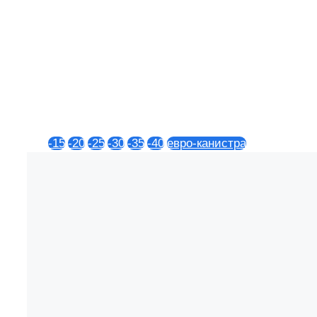
-15
-20
-25
-30
-35
-40
евро-канистра