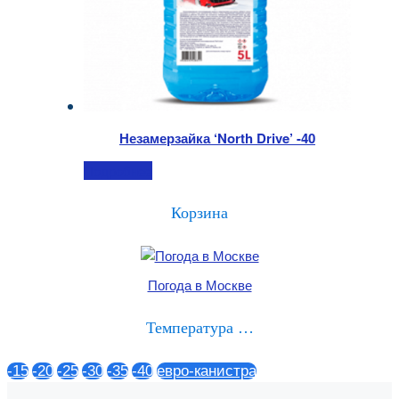
Незамерзайка ‘North Drive’ -40
Подробнее
Корзина
Погода в Москве
Температура …
-15
-20
-25
-30
-35
-40
евро-канистра