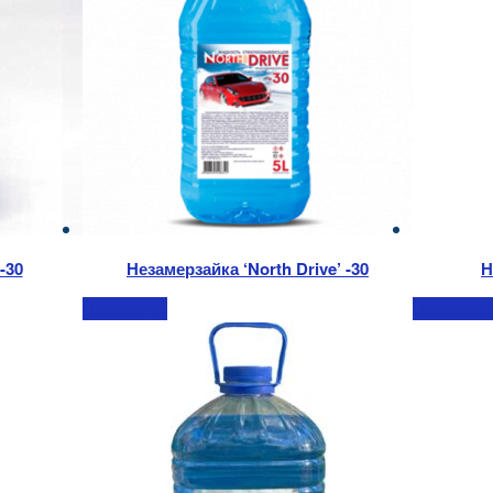
-30
Незамерзайка ‘North Drive’ -30
Н
Подробнее
Подробне