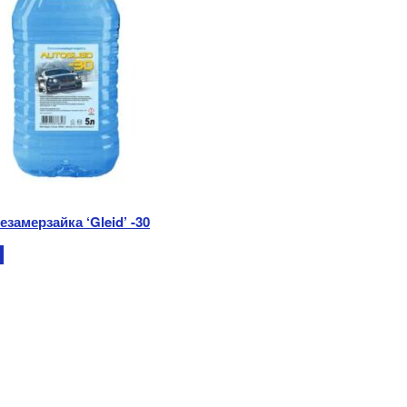
езамерзайка ‘Gleid’ -30
е