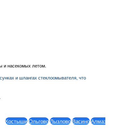
ы и насекомых летом.
рсунках и шлангах стеклоомывателя, что
.
стыши
Ольгово
Лызлово
Васино
Алмазово
Горки Ленинс