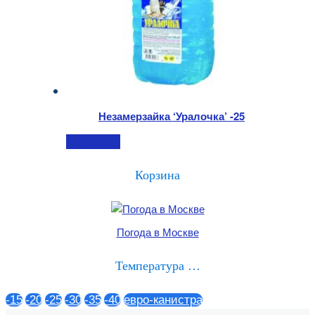
Незамерзайка ‘Уралочка’ -25
Подробнее
Корзина
Погода в Москве
Температура …
-15
-20
-25
-30
-35
-40
евро-канистра